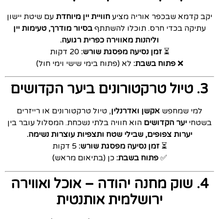
יקב קדמא שבכפר אוריה מציע
חוויית יין מיוחדת
עם שיטת יישון
עתיקה בכדי חרס. תוכלו להשתתף
בסיור מודרך, טעימות יין
וליהנות מאווירה כפרית רגועה.
⏳
זמן נסיעה מפסגת שורש:
20 דקות
❌
פתוח בשבת:
לא (פתוח בימי שישי וימי חול)
3. טיול טרקטורונים ביער הקדושים
למי שמחפש
אקשן ואדרנלין
, טיול טרקטורונים או רייזרים
בשטחי
יער הקדושים
הוא חוויה בלתי נשכחת. המסלול עובר בין
יערות צפופים, שבילי שטח ותצפיות עוצרות נשימה.
⏳
זמן נסיעה מפסגת שורש:
5 דקות
✅
פתוח בשבת:
כן (בתיאום מראש)
4. שוק מחנה יהודה – אוכל ואווירה
ירושלמית אותנטית